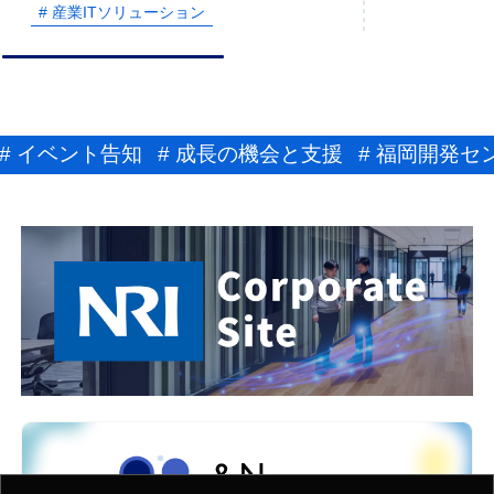
# 産業ITソリューション
# イベント告知
# 成長の機会と支援
# 福岡開発