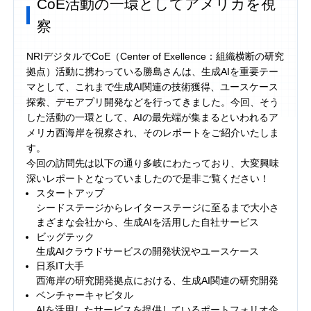
CoE活動の一環としてアメリカを視
察
NRIデジタルでCoE（Center of Exellence：組織横断の研究
拠点）活動に携わっている勝島さんは、生成AIを重要テー
マとして、これまで生成AI関連の技術獲得、ユースケース
探索、デモアプリ開発などを行ってきました。今回、そう
した活動の一環として、AIの最先端が集まるといわれるア
メリカ西海岸を視察され、そのレポートをご紹介いたしま
す。
今回の訪問先は以下の通り多岐にわたっており、大変興味
深いレポートとなっていましたので是非ご覧ください！
スタートアップ
シードステージからレイターステージに至るまで大小さ
まざまな会社から、生成AIを活用した自社サービス
ビッグテック
生成AIクラウドサービスの開発状況やユースケース
日系IT大手
西海岸の研究開発拠点における、生成AI関連の研究開発
ベンチャーキャピタル
AIを活用したサービスを提供しているポートフォリオ企