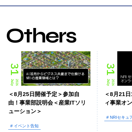
Others
31
31
July
2026
July
2026
＜8月25日開催予定＞参加自
＜8月21日
由！事業部説明会＜産業ITソリ
ィ事業オ
ューション＞
# NRIセキュ
# イベント告知