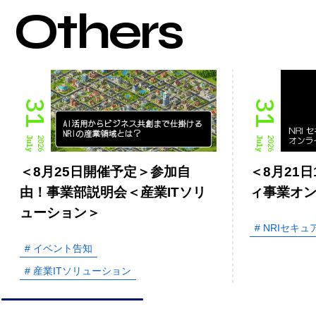
Others
31
31
July
2026
July
2026
＜8月25日開催予定＞参加自
＜8月21日
由！事業部説明会＜産業ITソリ
ィ事業オ
ューション＞
# NRIセキュ
# イベント告知
# 産業ITソリューション