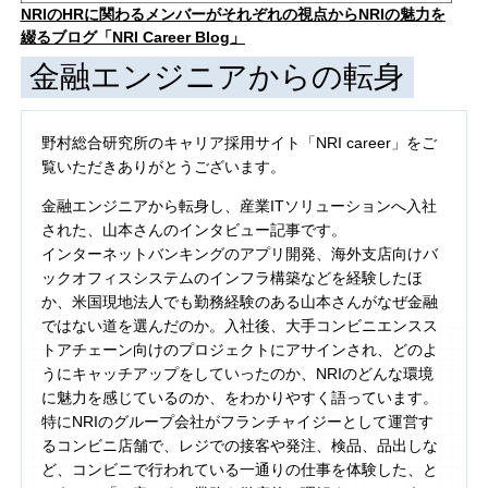
NRIのHRに関わるメンバーがそれぞれの視点からNRIの魅力を
綴るブログ
「NRI Career Blog」
金融エンジニアからの転身
野村総合研究所のキャリア採用サイト「NRI career」をご
覧いただきありがとうございます。
金融エンジニアから転身し、産業ITソリューションへ入社
された、山本さんのインタビュー記事です。
インターネットバンキングのアプリ開発、海外支店向けバ
ックオフィスシステムのインフラ構築などを経験したほ
か、米国現地法人でも勤務経験のある山本さんがなぜ金融
ではない道を選んだのか。入社後、大手コンビニエンスス
トアチェーン向けのプロジェクトにアサインされ、どのよ
うにキャッチアップをしていったのか、NRIのどんな環境
に魅力を感じているのか、をわかりやすく語っています。
特にNRIのグループ会社がフランチャイジーとして運営す
るコンビニ店舗で、レジでの接客や発注、検品、品出しな
ど、コンビニで行われている一通りの仕事を体験した、と