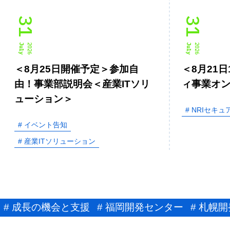
31
31
July
2026
July
2026
＜8月25日開催予定＞参加自
＜8月21日
由！事業部説明会＜産業ITソリ
ィ事業オ
ューション＞
# NRIセキュ
# イベント告知
# 産業ITソリューション
# 成長の機会と支援
# 福岡開発センター
# 札幌