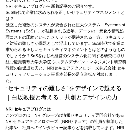
NRI セキュアブログから新着記事のご紹介です。
SoS時代で企業に求められる正しいセキュリティマネジメントと
は？
独立した複数のシステムが統合された巨大システム「Systems of
Systems（SoS）」が注目される近年。データの一元化や情報処
理コストの圧縮といったメリットが期待される一方、セキュリテ
ィ対策の難しさが課題として浮上しています。SoS時代で企業に
求められる正しいセキュリティマネジメントとはどのようなもの
でしょうか？SoSをはじめ経営のシステム化に関する研究に取り
組む慶應義塾大学大学院 システムデザイン・マネジメント研究科
教授の白坂成功氏と、NRIセキュアテクノロジーズ株式会社 セキ
ュリティソリューション事業本部長の足立道拡が対談しまし
た。
“セキュリティの難しさ”をデザインで越える
｜白坂教授と考える、共創とデザインの力
NRI セキュアブログ
とは
このブログは、NRIグループの情報セキュリティ専門会社である
NRIセキュアテクノロジーズ（NRIセキュア）の社員が執筆した
記事や、社員へのインタビュー記事などを掲載しています。NRI