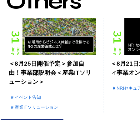
Others
31
31
July
2026
July
2026
＜8月25日開催予定＞参加自
＜8月21日
由！事業部説明会＜産業ITソリ
ィ事業オ
ューション＞
# NRIセキュ
# イベント告知
# 産業ITソリューション