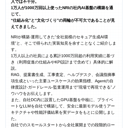
入では不十分。
1万人が1000万回以上使ったNRIの社内AI基盤の構築を通
じて、
“仕組み化”と“文化づくり”の両輪が不可欠であることが見
えてきました。
NRIが構築‧運⽤してきた“全社規模のセキュア⽣成AI環
境”と、そこで得られた実装知⾒を余すことなくご紹介しま
す。
1万⼈以上の社員による累計1000万回超の利⽤実績に基づ
き（利⽤促進の仕組みやKPI設計まで含めて）具体的に解
説。
RAG、提案書⽣成、⼯事査定、ヘルプデスク、会議指摘事
項⽣成といった主要ユースケースの効果指標、Agentの⾃
律度設計‧ガードレール‧監査運⽤まで”現場で再現できる”ノ
ウハウをお伝えします。
また、自社DC内に設置したGPU基盤を中核に、プライベ
ートなLLMを自社で構築して、安全に最新モデル使うアー
キテクチャや性能評価結果を実データをもとに公開しまし
た。
⾃社でのスモールスタートから全社展開までの段階的ロー