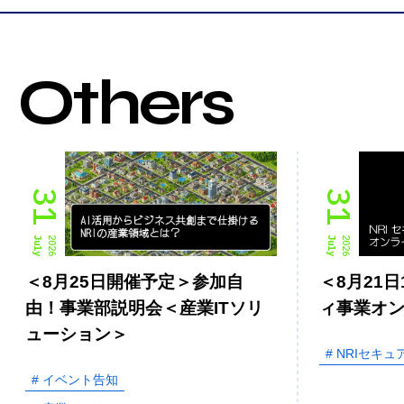
Others
31
31
July
2026
July
2026
＜8月25日開催予定＞参加自
＜8月21日
由！事業部説明会＜産業ITソリ
ィ事業オ
ューション＞
# NRIセキュ
# イベント告知