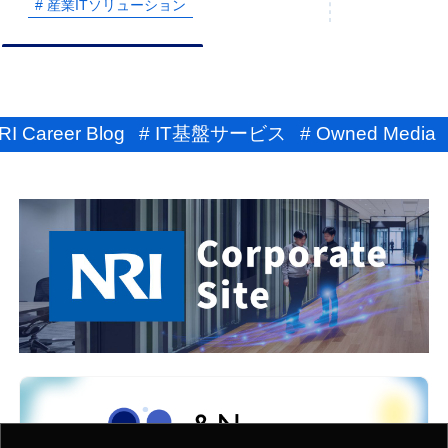
# 産業ITソリューション
NRI Career Blog
# IT基盤サービス
# Owned Media