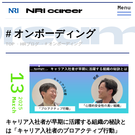
NRI career
ream 
# オンボーディング
# オンボーディング
TOP
HRブログ
13
March
2025
キャリア入社者が早期に活躍する組織の秘訣と
は「キャリア入社者のプロアクティブ行動」