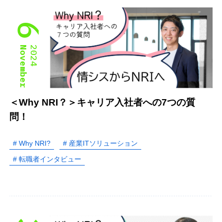
6
November
2024
＜Why NRI？＞キャリア入社者への7つの質
問！
# Why NRI?
# 産業ITソリューション
# 転職者インタビュー