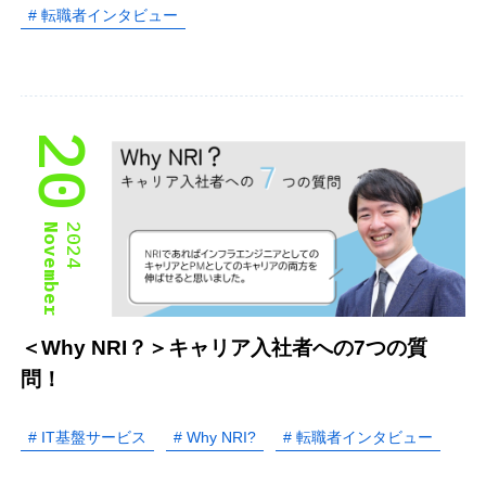
# 転職者インタビュー
20
November
2024
＜Why NRI？＞キャリア入社者への7つの質
問！
# IT基盤サービス
# Why NRI?
# 転職者インタビュー