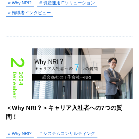
# Why NRI?
# 資産運用ITソリューション
# 転職者インタビュー
2
December
2024
＜Why NRI？＞キャリア入社者への7つの質
問！
# Why NRI?
# システムコンサルティング