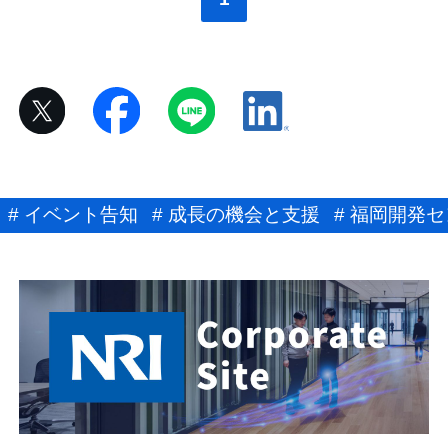
a
# イベント告知
# 成長の機会と支援
# 福岡開