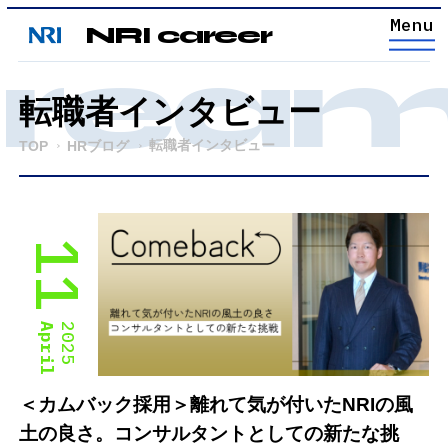
NRI career
ream 
転職者インタビュー
転職者インタビュー
TOP
HRブログ
11
April
2025
＜カムバック採用＞離れて気が付いたNRIの風
土の良さ。コンサルタントとしての新たな挑