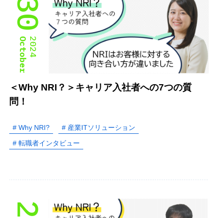
30
October
2024
＜Why NRI？＞キャリア入社者への7つの質
問！
# Why NRI?
# 産業ITソリューション
# 転職者インタビュー
29